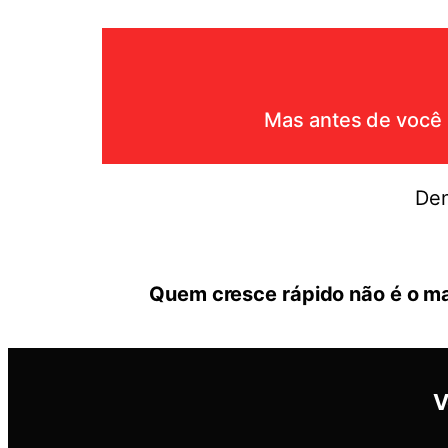
Mas antes de você i
Den
Quem cresce rápido não é o ma
V