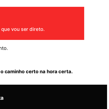
 que vou ser direto.
nto.
o caminho certo na hora certa.
ta